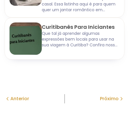
casal. Essa listinha aqui é para quem
quer um jantar romântico em
Curitiba, seja para comemorar algo
ou para ter um momento especial a
Curitibanês Para Iniciantes
dois.
Que tal já aprender algumas
expressões bem locais para usar na
sua viagem à Curitiba? Confira nossa
seleção.
Anterior
Próximo