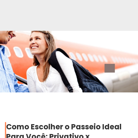
Perfil
Idioma
Português
English
Español
Como Escolher o Passeio Ideal
Para Você: Privativo x