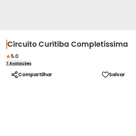
Circuito Curitiba Completíssima
Perfil
5.0
Idioma
7
Avaliações
Compartilhar
Salvar
Português
English
Español