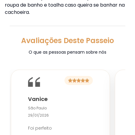
roupa de banho e toalha caso queira se banhar na
cachoeira.
Avaliações Deste Passeio
O que as pessoas pensam sobre nós
G
Vanice
S
São Paulo
0
29/01/2026
M
Foi perfeito