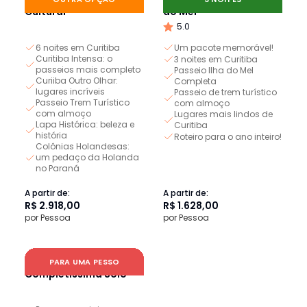
Cultural
do Mel
5.0
6 noites em Curitiba
Um pacote memorável!
Curitiba Intensa: o
3 noites em Curitiba
passeios mais completo
Passeio Ilha do Mel
Curiiba Outro Olhar:
Completa
lugares incríveis
Passeio de trem turístico
Passeio Trem Turístico
com almoço
com almoço
Lugares mais lindos de
Lapa Histórica: beleza e
Curitiba
história
Roteiro para o ano inteiro!
Colônias Holandesas:
um pedaço da Holanda
no Paraná
A partir de:
A partir de:
R$ 2.918,00
R$ 1.628,00
por Pessoa
por Pessoa
Circuito Curitiba
PARA UMA PESSO
Completíssima Solo