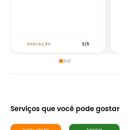
m
5
/5
AVALIAÇÃO
A
Serviços que você pode gostar
Circuito Curitiba
Curitiba Essencial e Ilha
OUTRA OPÇÃO
3 NOITES