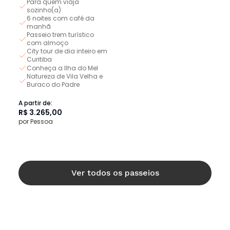
Para quem viaja
sozinho(a)
6 noites com café da
manhã
Passeio trem turístico
com almoço
City tour de dia inteiro em
Curitiba
Conheça a Ilha do Mel
Natureza de Vila Velha e
Buraco do Padre
A partir de:
R$ 3.265,00
por Pessoa
Ver todos os passeios