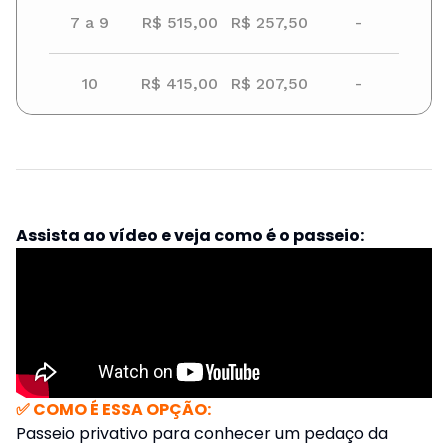
7 a 9
R$ 515,00
R$ 257,50
-
10
R$ 415,00
R$ 207,50
-
Assista ao vídeo e veja como é o passeio:
✅ COMO É ESSA OPÇÃO:
Passeio privativo para conhecer um pedaço da