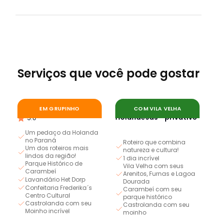
Serviços que você pode gostar
Colônias Holandesas
Vila Velha e Colônias
EM GRUPINHO
COM VILA VELHA
Holandesas - privativo
5.0
Um pedaço da Holanda
no Paraná
Roteiro que combina
Um dos roteiros mais
natureza e cultura!
lindos da região!
1 dia incrível
Parque Histórico de
Vila Velha com seus
Carambeí
Arenitos, Furnas e Lagoa
Lavandário Het Dorp
Dourada
Confeitaria Frederika´s
Carambeí com seu
Centro Cultural
parque histórico
Castrolanda com seu
Castrolanda com seu
Moinho incrível
moinho