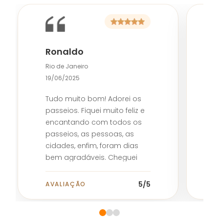
Ronaldo
P
Rio de Janeiro
2
19/06/2025
A
Tudo muito bom! Adorei os
m
passeios. Fiquei muito feliz e
ó
encantando com todos os
passeios, as pessoas, as
cidades, enfim, foram dias
bem agradáveis. Cheguei
comentar isto com o guia
Reginaldo, que por sinal é um
5
/5
AVALIAÇÃO
A
ser humano fantástico.
Vocês estão de parabéns
em tê-lo em sua equipe