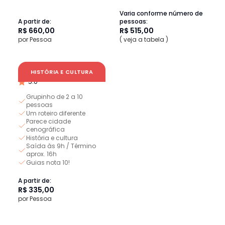
Varia conforme número de
A partir de:
pessoas:
R$ 660,00
R$ 515,00
por Pessoa
( veja a tabela )
Lapa: Passeio Histórico
HISTÓRIA E CULTURA
5.0
Grupinho de 2 a 10
pessoas
Um roteiro diferente
Parece cidade
cenográfica
História e cultura
Saída às 9h / Término
aprox. 16h
Guias nota 10!
A partir de:
R$ 335,00
por Pessoa