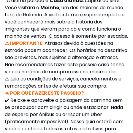
. A última parada é
Castrolanda
, capital do leite.
Você visitará o
Moinho
, um dos maiores do mundo
fora da Holanda. A visita interna é supercompleta e
você conhecerá mais sobre a história dos
imigrantes que vieram para cá e como funciona o
moinho de ventos. O acesso é somente por escadas.
⚠️ IMPORTANTE
: Atrasos devido à questões na
estrada podem acontecer. Os horários no descritivo
são previstos, mas sujeitos à alteração e atrasos.
Não recomendamos fazer este passeio caso tenha
voo ou horários de compromisso no mesmo dia.
⚠️
Leia as condições de serviços, cancelamentos e
remarcações antes de efetuar sua compra.
☀️ POR QUE FAZER ESTE PASSEIO?
✔️ Relaxe e aproveite a paisagem do caminho sem
se preocupar com dirigir ou onde estacionar. Nada
de espera por ônibus ou arriscar um Uber
(praticamente impossível). Nosso guia estará com
você e conhece todas as rotas e atrativos para