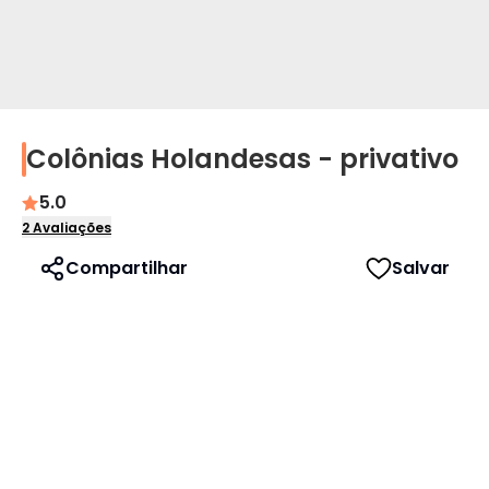
Colônias Holandesas - privativo
Perfil
5.0
Idioma
2
Avaliações
Compartilhar
Salvar
Português
English
Español