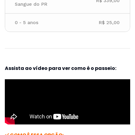
R$ 339,00
Sangue do PR
0
-
5
anos
R$ 25,00
Assista ao vídeo para ver como é o passeio: