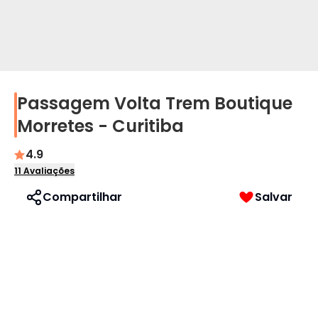
Passagem Volta Trem Boutique
Perfil
Morretes - Curitiba
Idioma
4.9
11
Avaliações
Português
Compartilhar
Salvar
English
Español