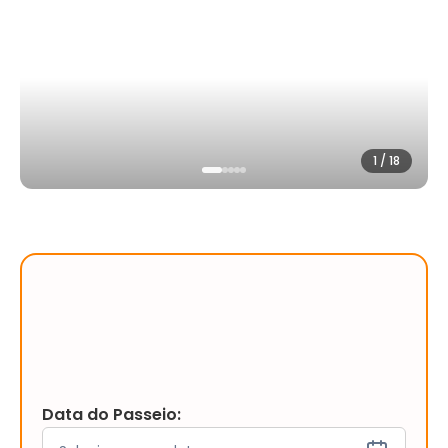
1
/
18
Data do Passeio: