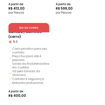
A partir de:
A partir de:
R$ 413,00
R$ 599,00
por Pessoa
por Pessoa
Transfer privativo
IDA DE CARRO
Curitiba / Morretes
(carro)
5.0
Carro privativo para seu
conforto
Preço fixo para até 4
pessoas
Saída da Rodoferroviária
em Curitiba
Vá pela Estrada da
Graciosa
Conforto e segurança
Motorista profissional
A partir de:
R$ 400,00