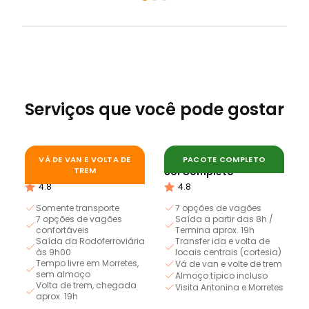
Serviços que você pode gostar
Trem Pôr do Sol
Trem Boutique Pôr do
VÁ DE VAN E VOLTA DE
PACOTE COMPLETO
Boutique Simples
TREM
Sol Completo
4.8
4.8
Somente transporte
7 opções de vagões
7 opções de vagões
Saída a partir das 8h /
confortáveis
Termina aprox. 19h
Saída da Rodoferroviária
Transfer ida e volta de
às 9h00
locais centrais (cortesia)
Tempo livre em Morretes,
Vá de van e volte de trem
sem almoço
Almoço típico incluso
Volta de trem, chegada
Visita Antonina e Morretes
aprox. 19h