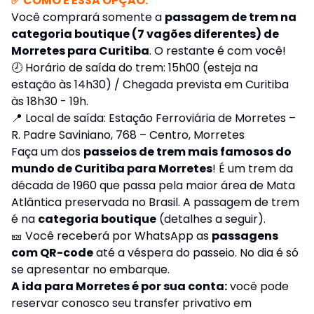
✅ COMO É ESSA OPÇÃO:
Você comprará somente a
passagem de trem na
categoria boutique (7 vagões diferentes) de
Morretes para Curitiba
. O restante é com você!
🕗 Horário de saída do trem: 15h00 (esteja na
estação às 14h30) / Chegada prevista em Curitiba
às 18h30 - 19h.
📍 Local de saída: Estação Ferroviária de Morretes –
R. Padre Saviniano, 768 – Centro, Morretes
Faça um dos
passeios de trem mais famosos do
mundo de Curitiba para Morretes
! É um trem da
década de 1960 que passa pela maior área de Mata
Atlântica preservada no Brasil. A passagem de trem
é na
categoria boutique
(detalhes a seguir).
🎫 Você receberá por WhatsApp as
passagens
com QR-code
até a véspera do passeio. No dia é só
se apresentar no embarque.
A ida para Morretes é por sua conta:
você pode
reservar conosco seu transfer privativo em