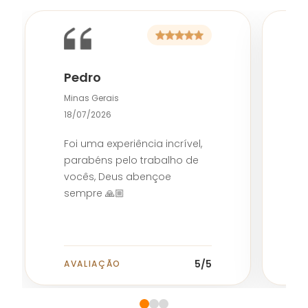
Pedro
D
Minas Gerais
0
18/07/2026
M
Foi uma experiência incrível,
parabéns pelo trabalho de
vocês, Deus abençoe
sempre 🙏🏼
5
/5
AVALIAÇÃO
A