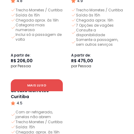
4.8
4.9
Trecho Morretes / Curitiba
Trecho Morretes / Curitiba
Saída às 15h
Saída às 15h
Chegada aprox. às 19h
Chegada aprox. 19h
Categoria mais
7 Opções de vagões
numerosa
Consulte a
Inclui só a passagem de
disponibilidade
volta
Somente a passagem,
sem outros serviços
A partir de:
A partir de:
R$ 206,00
R$ 475,00
por Pessoa
por Pessoa
Passagem Volta Trem
MAIS LUXO
de Luxo Morretes -
Curitiba
4.5
Com ar-refrigerado,
janelas não abrem
Trecho Morretes / Curitiba
Saída: 15h
Chegada: aprox. às 19h