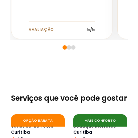
5
/5
AVALIAÇÃO
A
Serviços que você pode gostar
Passagem Volta Trem
Passagem Volta Trem
OPÇÃO BARATA
MAIS CONFORTO
Turístico Morretes -
Boutique Morretes -
Curitiba
Curitiba