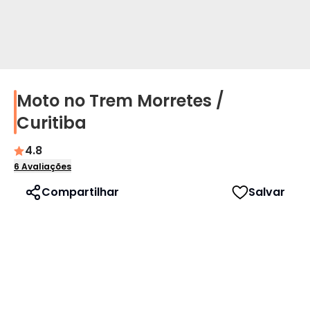
Moto no Trem Morretes /
Perfil
Curitiba
Idioma
4.8
6
Avaliações
Português
Compartilhar
Salvar
English
Español