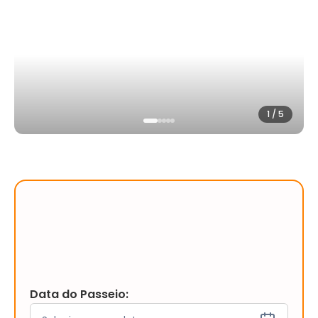
1
/
5
Data do Passeio: